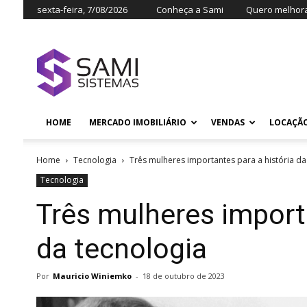
sexta-feira, 7/08/2026
Conheça a Sami
Quero melhora
HOME
MERCADO IMOBILIÁRIO
VENDAS
LOCAÇÃ
Home
Tecnologia
Três mulheres importantes para a história da
Tecnologia
Três mulheres importa
da tecnologia
Por
Mauricio Winiemko
-
18 de outubro de 2023