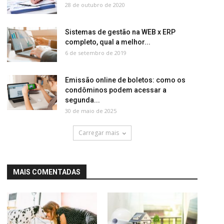
28 de outubro de 2020
Sistemas de gestão na WEB x ERP
completo, qual a melhor...
6 de setembro de 2019
Emissão online de boletos: como os
condôminos podem acessar a
segunda...
30 de maio de 2025
Carregar mais
MAIS COMENTADAS