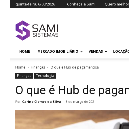
quinta-feira, 6/08/2026
Conheça a Sami
Quero melhora
HOME
MERCADO IMOBILIÁRIO
VENDAS
LOCAÇÃ
Home
Finanças
O que é Hub de pagamentos?
Finanças
Tecnologia
O que é Hub de paga
Por
Carine Clemes da Silva
-
8 de março de 2021