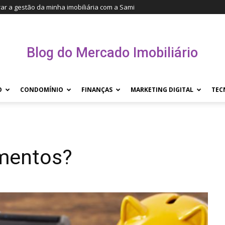
r a gestão da minha imobiliária com a Sami
Blog do Mercado Imobiliário
O
CONDOMÍNIO
FINANÇAS
MARKETING DIGITAL
TEC
mentos?