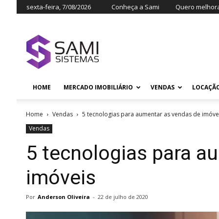
sexta-feira, 7/08/2026
Conheça a Sami
Quero melhora
HOME
MERCADO IMOBILIÁRIO
VENDAS
LOCAÇÃ
Home
Vendas
5 tecnologias para aumentar as vendas de imóve
Vendas
5 tecnologias para a
imóveis
Por
Anderson Oliveira
-
22 de julho de 2020